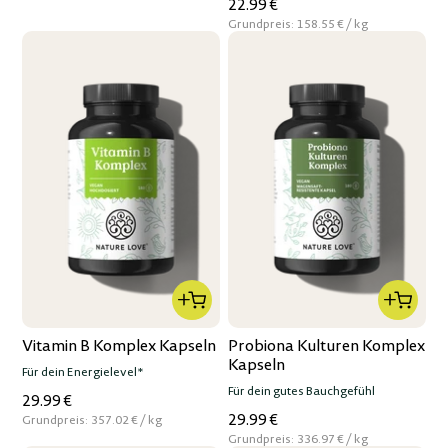
22.99 €
per
Grundpreis:
158.55 €
/
kg
Vitamin B Komplex Kapseln
Probiona Kulturen Komplex
Kapseln
Für dein Energielevel*
Für dein gutes Bauchgefühl
29.99 €
29.99 €
per
Grundpreis:
357.02 €
/
kg
per
Grundpreis:
336.97 €
/
kg