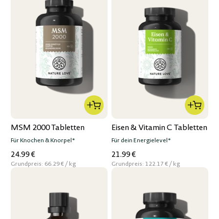
MSM 2000 Tabletten
Eisen & Vitamin C Tabletten
Für Knochen & Knorpel*
Für dein Energielevel*
24.99 €
21.99 €
per
per
Grundpreis:
66.29 €
/
kg
Grundpreis:
122.17 €
/
kg