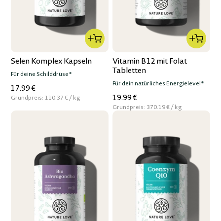
Selen Komplex Kapseln
Vitamin B12 mit Folat
Tabletten
Für deine Schilddrüse*
Für dein natürliches Energielevel*
17.99 €
19.99 €
per
Grundpreis:
110.37 €
/
kg
per
Grundpreis:
370.19 €
/
kg