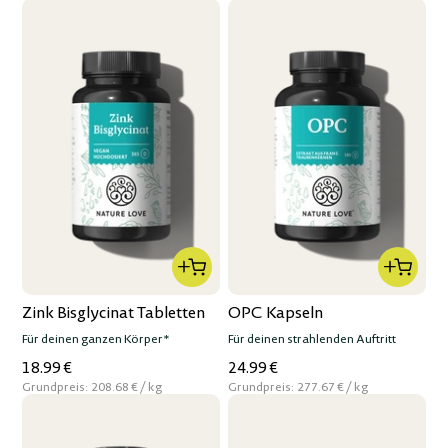
Zink Bisglycinat Tabletten
OPC Kapseln
Für deinen ganzen Körper*
Für deinen strahlenden Auftritt
18.99 €
24.99 €
per
per
Grundpreis:
208.68 €
/
kg
Grundpreis:
277.67 €
/
kg