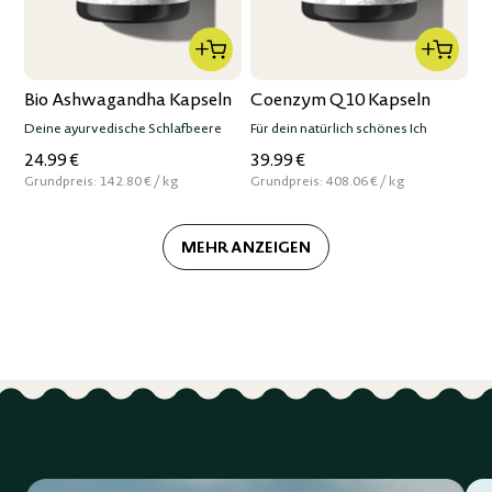
Bio Ashwagandha Kapseln
Coenzym Q10 Kapseln
Deine ayurvedische Schlafbeere
Für dein natürlich schönes Ich
24.99 €
39.99 €
per
per
Grundpreis:
142.80 €
/
kg
Grundpreis:
408.06 €
/
kg
MEHR ANZEIGEN