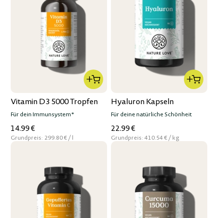
Vitamin D3 5000 Tropfen
Hyaluron Kapseln
Für dein Immunsystem*
Für deine natürliche Schönheit
14.99 €
22.99 €
per
per
Grundpreis:
299.80 €
/
l
Grundpreis:
410.54 €
/
kg