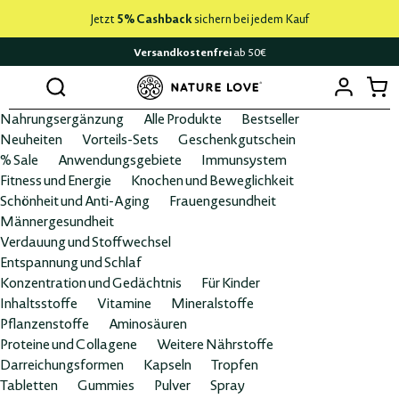
Jetzt
5% Cashback
sichern bei jedem Kauf
Versandkostenfrei
ab 50€
Nahrungsergänzung
Alle Produkte
Bestseller
Neuheiten
Vorteils-Sets
Geschenkgutschein
% Sale
Anwendungsgebiete
Immunsystem
Fitness und Energie
Knochen und Beweglichkeit
Schönheit und Anti-Aging
Frauengesundheit
Männergesundheit
Verdauung und Stoffwechsel
Entspannung und Schlaf
Konzentration und Gedächtnis
Für Kinder
Inhaltsstoffe
Vitamine
Mineralstoffe
Pflanzenstoffe
Aminosäuren
Proteine und Collagene
Weitere Nährstoffe
Darreichungsformen
Kapseln
Tropfen
Tabletten
Gummies
Pulver
Spray