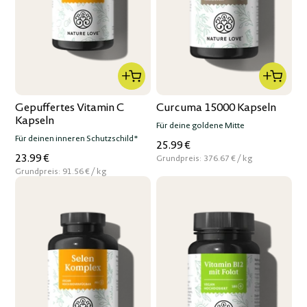
Gepuffertes Vitamin C
Curcuma 15000 Kapseln
Kapseln
Für deine goldene Mitte
Für deinen inneren Schutzschild*
25.99 €
23.99 €
per
Grundpreis:
376.67 €
/
kg
per
Grundpreis:
91.56 €
/
kg