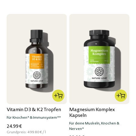
Vitamin D3 & K2 Tropfen
Magnesium Komplex
Kapseln
Für Knochen* & Immunsystem**
Für deine Muskeln, Knochen &
24.99 €
Nerven*
per
Grundpreis:
499.80 €
/
l