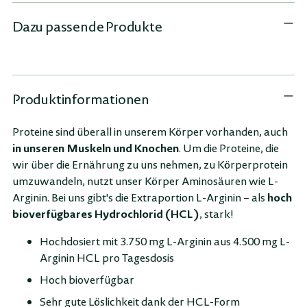
Warenkorb
legen
Dazu passende Produkte
Produktinformationen
Proteine sind überall in unserem Körper vorhanden, auch
in unseren Muskeln und Knochen
. Um die Proteine, die
wir über die Ernährung zu uns nehmen, zu Körperprotein
umzuwandeln, nutzt unser Körper Aminosäuren wie L-
hoch
Arginin. Bei uns gibt's die Extraportion L-Arginin – als
bioverfügbares Hydrochlorid (HCL)
, stark!
Hochdosiert mit 3.750 mg L-Arginin aus 4.500 mg L-
Arginin HCL pro Tagesdosis
Hoch bioverfügbar
Sehr gute Löslichkeit dank der HCL-Form