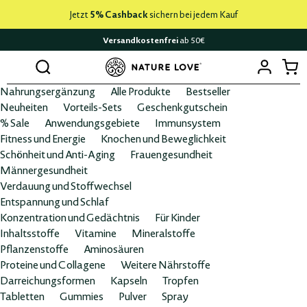
Jetzt
5% Cashback
sichern bei jedem Kauf
Versandkostenfrei
ab 50€
Nahrungsergänzung
Alle Produkte
Bestseller
Neuheiten
Vorteils-Sets
Geschenkgutschein
% Sale
Anwendungsgebiete
Immunsystem
Fitness und Energie
Knochen und Beweglichkeit
Schönheit und Anti-Aging
Frauengesundheit
Männergesundheit
Verdauung und Stoffwechsel
Entspannung und Schlaf
Konzentration und Gedächtnis
Für Kinder
Inhaltsstoffe
Vitamine
Mineralstoffe
Pflanzenstoffe
Aminosäuren
Proteine und Collagene
Weitere Nährstoffe
Darreichungsformen
Kapseln
Tropfen
Tabletten
Gummies
Pulver
Spray