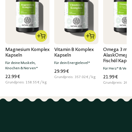
Magnesium Komplex
Vitamin B Komplex
Omega 3 mit
Kapseln
Kapseln
AlaskOmega
Fischöl Kapse
Für deine Muskeln,
Für dein Energielevel*
Knochen & Nerven*
Für Herz* & Vers
29.99 €
22.99 €
21.99 €
per
Grundpreis:
357.02 €
/
kg
per
Grundpreis:
158.55 €
/
kg
Grundpreis:
261.