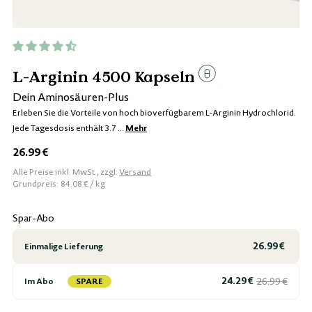
L-Arginin 4500 Kapseln
Dein Aminosäuren-Plus
Erleben Sie die Vorteile von hoch bioverfügbarem L-Arginin Hydrochlorid.
Jede Tagesdosis enthält 3.7 ...
Mehr
26.99 €
Regulärer
Alle Preise inkl. MwSt., zzgl.
Versand
Preis
per
Grundpreis:
84.08 €
/
kg
Spar-Abo
26.99 €
Einmalige Lieferung
24.29 €
26.99 €
SPARE
Im Abo