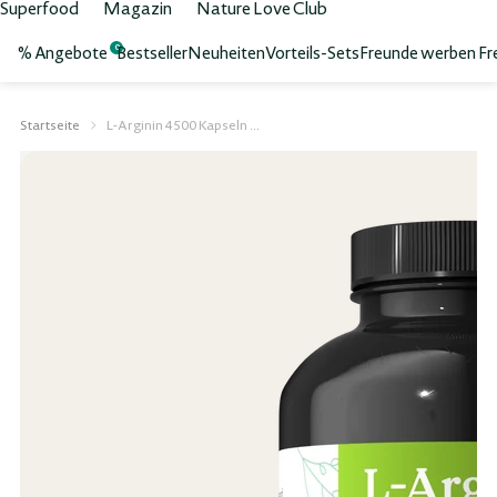
Superfood
Magazin
Nature Love Club
% Angebote
Bestseller
Neuheiten
Vorteils-Sets
Freunde werben Fr
0
Startseite
L-Arginin 4500 Kapseln