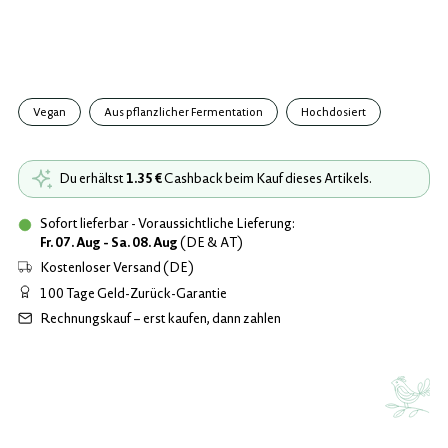
Vegan
Aus pflanzlicher Fermentation
Hochdosiert
Du erhältst
1.35 €
Cashback beim Kauf dieses Artikels.
Sofort lieferbar - Voraussichtliche Lieferung:
Fr. 07. Aug - Sa. 08. Aug
(DE & AT)
Kostenloser Versand (DE)
100 Tage Geld-Zurück-Garantie
Rechnungskauf – erst kaufen, dann zahlen
Produkt
in
den